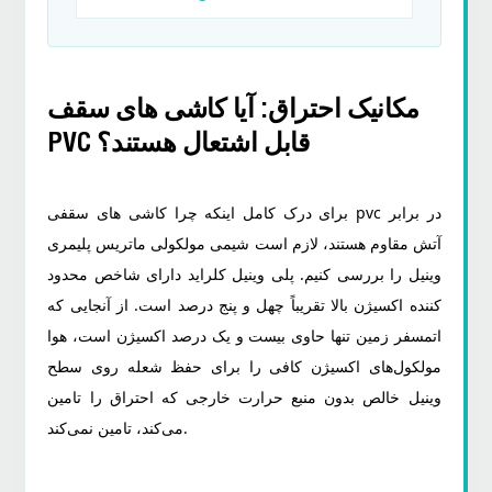
بین
المللی
ایمنی
ساختمان
مکانیک احتراق: آیا کاشی های سقف
PVC قابل اشتعال هستند؟
3.1
تحلیل
برای درک کامل اینکه چرا کاشی های سقفی pvc در برابر
مقایسه
آتش مقاوم هستند، لازم است شیمی مولکولی ماتریس پلیمری
ای
وینیل را بررسی کنیم. پلی وینیل کلراید دارای شاخص محدود
فیلم
کننده اکسیژن بالا تقریباً چهل و پنج درصد است. از آنجایی که
های
اتمسفر زمین تنها حاوی بیست و یک درصد اکسیژن است، هوا
کششی
و
مولکول‌های اکسیژن کافی را برای حفظ شعله روی سطح
پانل
وینیل خالص بدون منبع حرارت خارجی که احتراق را تامین
های
می‌کند، تامین نمی‌کند.
پی
وی