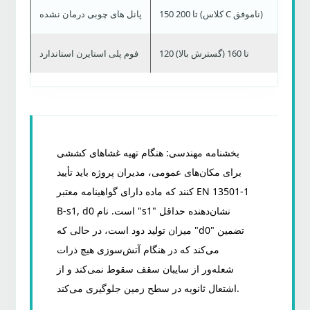
150 تا 200 (کلاس C ناموفق)
پانل های چوبی درمان نشده
120 تا 160 (گسترش بالا)
فوم پلی استایرن استاندارد
بخشنامه مهندسی:
هنگام تهیه غشاهای کششی
برای مکان‌های عمومی، مدیران پروژه باید تأیید
کنند که ماده دارای گواهینامه معتبر EN 13501-1
B-s1, d0 است. نام "s1" نشان‌دهنده حداقل
میزان تولید دود است، در حالی که "d0" تضمین
می‌کند که در هنگام آتش‌سوزی هیچ ذرات
شعله‌ور از سایبان سقف سقوط نمی‌کند و از
اشتعال ثانویه در سطح زمین جلوگیری می‌کند.