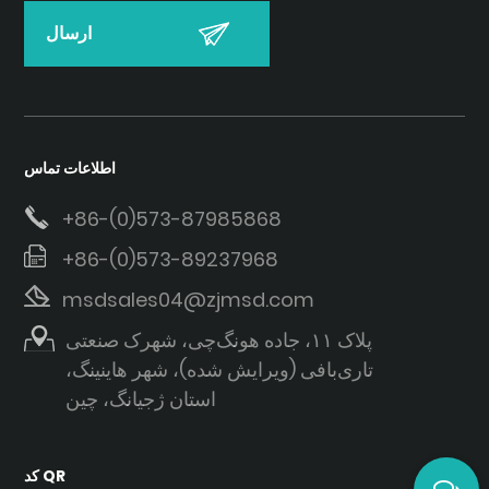
اطلاعات تماس
+86-(0)573-87985868
+86-(0)573-89237968
msdsales04@zjmsd.com
پلاک ۱۱، جاده هونگ‌چی، شهرک صنعتی
تاری‌بافی (ویرایش شده)، شهر هاینینگ،
استان ژجیانگ، چین
کد QR