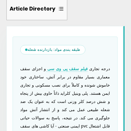
Article Directory
1
مکانیک
احتراق:
طبقه بندی مواد: بازدارنده شعله
آیا
کاشی
های
درجه تجاری
فیلم سقف پی وی سی
و اجزای سقف
سقف
معماری بسیار مقاوم در برابر آتش، ساختاری خود
PVC
خاموش شونده و کاملاً برای نصب مسکونی و تجاری
قابل
ایمن هستند. پلی وینیل کلراید ذاتاً حاوی بیش از پنجاه
اشتعال
و شش درصد کلر وزنی است که به عنوان یک ضد
هستند؟
شعله طبیعی عمل می کند و از انتشار آتش مواد
جلوگیری می کند. در نتیجه، پاسخ به سوالات حیاتی
2
ایمنی صنعتی - آیا کاشی های سقف pvc قابل اشتعال