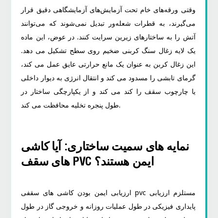
وقتی ورقه‌های خام تحت آزمایش‌های آزمایشگاهی دقیق قرار
سی
سخت
می‌گیرند، به قطرات شعله‌ور تبدیل نمی‌شوند که می‌توانند
آتش را به ساختارهای زیرین سرایت کنند. در عوض، این ماده
3.1.1
یک لایه زغال سنگ کربنی ضخیم روی سطح تشکیل می دهد.
غشای
این زغال کربن به عنوان یک مانع حرارتی عایق عمل می کند،
کششی
گرمای تابشی را مسدود می کند و انتقال انرژی به دیوار داخلی
انعطاف
یا چارچوب سقف را کند می کند و از یکپارچگی ساختار در
پذیر
طول پنجره تخلیه محافظت می کند.
3.1.2
پانل
نمایه های سمیت ساختاری: آیا کاشی
های
های سقف PVC ایمن هستند؟
توخالی
سفت
ارزیابی ایمن بودن کاشی های سقفی pvc مستلزم ارزیابی
و
پایداری فیزیکی در طول عملیات روزانه و خروجی گاز در طول
سخت