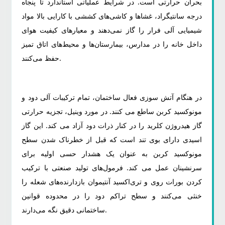
بحران حرارتی است. در شرایط عملیاتی استاندارد تا پنجاه
3.2
درجه سانتیگراد، غشاها و کاشی‌های کششی با کارایی بالا مواد
نصب
شیمیایی آلی فرار را گاز نمی‌دهند و معیارهای کیفیت هوای
و
داخل خانه را در مدارس، بیمارستان‌ها و محیط‌های اتاق تمیز
چارچوب
حفظ می‌کنند.
های
ایمنی
برای
در هنگام آتش سوزی فعال ساختمان، تمام ترکیبات آلی دود و
غشاهای
مونوکسید کربن ساطع می کنند. در مورد وینیل، تجزیه حرارتی
معماری
گاز هیدروژن کلرید را در کنار ذرات دود آزاد می کند. این گاز
اسیدی دارای بوی تند است که قبل از خطرناک شدن سطح
مونوکسید کربن به عنوان یک هشدار حسی اولیه برای
سرنشینان عمل می کند. فرمول‌های تولید صنعتی با ترکیب
کردن بورات روی و تری‌اکسید آنتیموان بازدارنده‌های شعله را
خنثی می‌کنند و سطح تراکم دود را در محدوده قوانین
ساختمانی دقیق نگه می‌دارند.