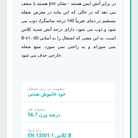
نمایه
هستند یا سقف pvc در برابر آتش ایمن هستند - نشان
های
می دهد که در حالی که این ماده در معرض شعله
سمیت
مستقیم در دمای تقریباً 140 درجه سانتیگراد ذوب می
ساختاری:
شود و ذوب می شود، دارای درجه آتش شدید کلاس
آیا
B-s1، d0 است، به این معنی که اشتعال را به آسانی
کاشی
نمی سوزاند و به راحتی نمی سوزد. منبع شعله
های
خارجی حذف می شود.
سقف
PVC
ایمن
هستند؟
مقاومت در برابر اشتعال
خود خاموش شدنی
3
پارامترهای
محتوای کلر
56.7 درصد وزن
تست:
رتبه
رتبه اروپا
بندی
EN 13501-1 کلاس B