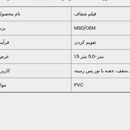
فیلم شفاف
نام محصول
MSD/OEM
برند
تقویم کردن
فرآیند
1.5 متر-5.0 متر
عرض
 جعبه با نور پس زمینه...
کاربرد
PVC
مواد