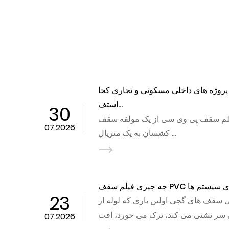
چرا فیلم سقف PVC در حال تبدیل شدن به یک انتخاب محبوب برای
فیلم س
دک...
16
تیم های داخلی به طور فزاینده ای دست به دست می شوند فیلم سقف
07.2026
 سی برای پوشش های فضای باز،
چه چیزی فیلم سقف PVC را به ماده ای قابل اعتماد برای سیستم ها...
سرپ...
09
زنتی پی وی سی منسوجات روکش شده ای است که با
07.2026