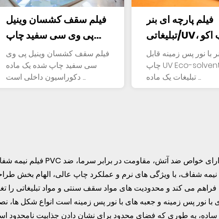
فیلم پارچه ای بنر
فیلم سقف کشسان وینیل
تبلیغاتی/UV، چاپ اکو
پی وی سی سفید چاپ
حلال
شده
ر با نور پس زمینه قابل
فیلم سقف کشسان وینیل پی وی
چاپ UV Eco-solvent برای
سی سفید چاپ شده یک ماده
تبلیغات یک ماده ...
دکوراسیون داخلی است ...
فیلم نیمه شفاف PVC از مواد پلی وینیل کلراید مخصوص ساخته شده است که دارای خواص ضد آتش، مقاومت
نیمه شفاف، با ویژگی های نرم و عملکرد چاپ عالی، الهام بخش طرا
راهم می کند و محدودیت های مواد سقف سنتی و مواد تبلیغاتی را تغی
 با نور پس زمینه و جعبه های با نور پس زمینه است انواع شکل ها، ن