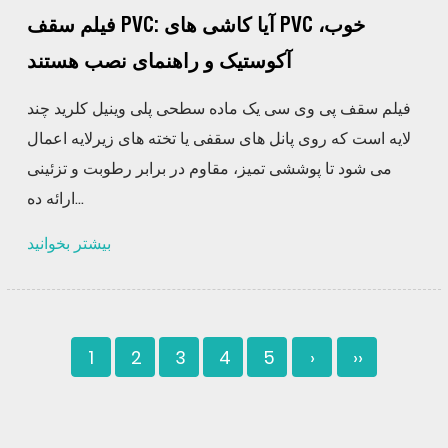
فیلم سقف PVC: آیا کاشی های PVC خوب،
آکوستیک و راهنمای نصب هستند
فیلم سقف پی وی سی یک ماده سطحی پلی وینیل کلرید چند
لایه است که روی پانل های سقفی یا تخته های زیرلایه اعمال
می شود تا پوششی تمیز، مقاوم در برابر رطوبت و تزئینی
ارائه ده...
بیشتر بخوانید
1
2
3
4
5
›
››