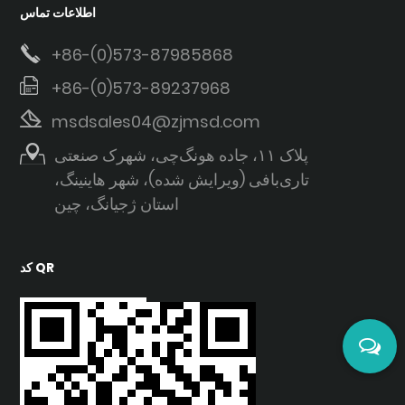
اطلاعات تماس
+86-(0)573-87985868
+86-(0)573-89237968
msdsales04@zjmsd.com
پلاک ۱۱، جاده هونگ‌چی، شهرک صنعتی
تاری‌بافی (ویرایش شده)، شهر هاینینگ،
استان ژجیانگ، چین
کد QR