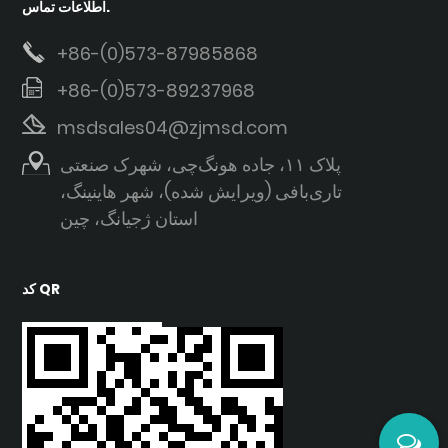
اطلاعات تماس.
+86-(0)573-87985868
+86-(0)573-89237968
msdsales04@zjmsd.com
پلاک ۱۱، جاده هونگ‌چی، شهرک صنعتی
تاری‌بافی (ویرایش شده)، شهر هاینینگ،
استان ژجیانگ، چین
کد QR